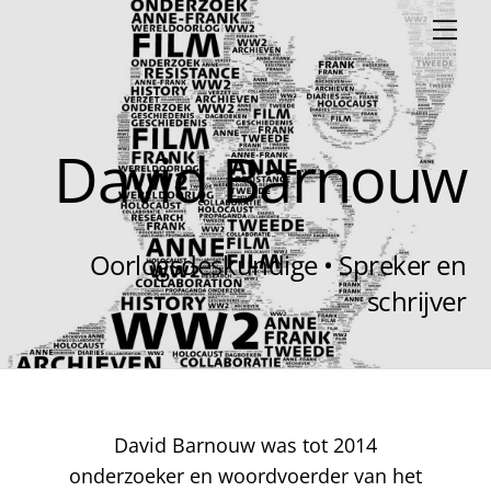
Skip
Men
to
content
David Barnouw
Oorlogsdeskundige • Spreker en
schrijver
David Barnouw was tot 2014
onderzoeker en woordvoerder van het